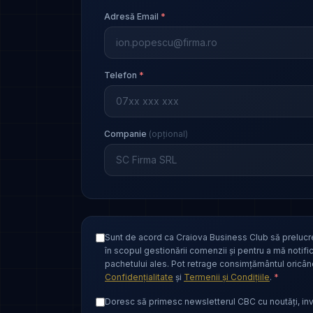
Adresă Email
*
Telefon
*
Companie
(opțional)
Sunt de acord ca Craiova Business Club să prelucr
în scopul gestionării comenzii și pentru a mă notif
pachetului ales. Pot retrage consimțământul oricând
Confidențialitate
și
Termenii și Condițiile
.
*
Doresc să primesc newsletterul CBC cu noutăți, invi