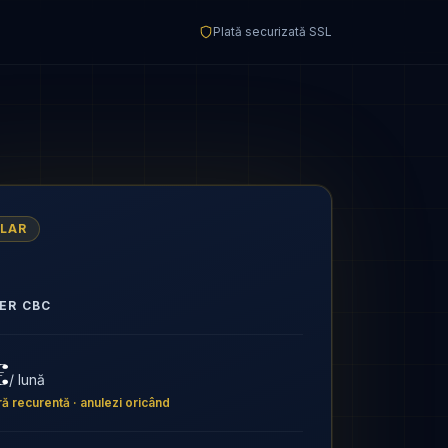
Plată securizată SSL
LAR
ER CBC
€
/ lună
ră recurentă · anulezi oricând