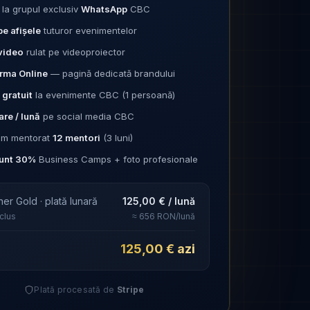
la grupul exclusiv
WhatsApp
CBC
e afișele
tuturor evenimentelor
video
rulat pe videoproiector
orma Online
— pagină dedicată brandului
gratuit
la evenimente CBC (1 persoană)
are / lună
pe social media CBC
am mentorat
12 mentori
(3 luni)
unt 30%
Business Camps + foto profesionale
ner Gold · plată lunară
125,00 € / lună
clus
≈ 656 RON/lună
125,00 € azi
Plată procesată de
Stripe