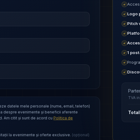
Acces 
Logo p
Pitch 
Platf
Acces 
1 post
Progr
Disco
Parte
TVA in
eze datele mele personale (nume, email, telefon)
ica despre evenimente și beneficii aferente
Total
. Am citit și sunt de acord cu
Politica de
tații la evenimente și oferte exclusive.
(opțional)